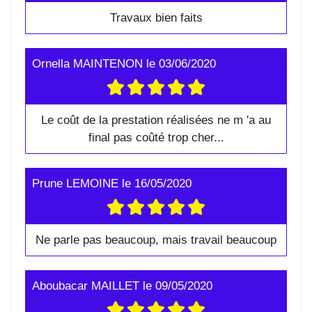
Travaux bien faits
Ornella MAINTENON
le
03/06/2020
Le coût de la prestation réalisées ne m 'a au
final pas coûté trop cher...
Prune LEMOINE
le
16/05/2020
Ne parle pas beaucoup, mais travail beaucoup
Aboubacar MAILLET
le
09/05/2020