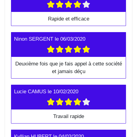
Rapide et efficace
Ninon SERGENT
le
06/03/2020
Deuxième fois que je fais appel à cette société
et jamais déçu
Lucie CAMUS
le
10/02/2020
Travail rapide
Kyllian HUBERT
le
04/02/2020