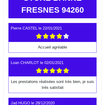
FRESNES 94260
Pierre CASTEL
le
22/01/2021
Accueil agréable
Loan CHARLOT
le
02/01/2021
Les prestations réalisées sont très bien, je suis
très satisfait
Jad HUGO
le
28/12/2020