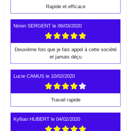
Rapide et efficace
Ninon SERGENT
le
06/03/2020
Deuxième fois que je fais appel à cette société
et jamais déçu
Lucie CAMUS
le
10/02/2020
Travail rapide
Kyllian HUBERT
le
04/02/2020