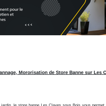
pannage, Mororisation de Store Banne sur Les 
n jardin, le store banne Les Clayes sous Bois vous perme