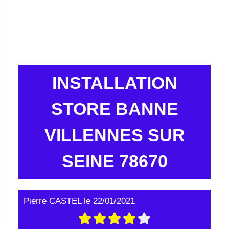
INSTALLATION
STORE BANNE
VILLENNES SUR
SEINE 78670
Pierre CASTEL
le
22/01/2021