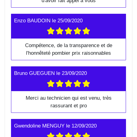
d'avoir fait appel à vous
Enzo BAUDOIN
le
25/09/2020
Compétence, de la transparence et de
l'honnêteté pombier prix raisonnables
Bruno GUEGUEN
le
23/09/2020
Merci au technicien qui est venu, très
rassurant et pro
Gwendoline MENGUY
le
12/09/2020