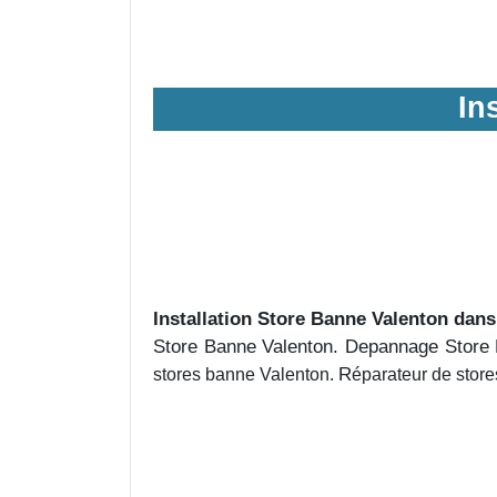
In
Installation Store Banne Valenton dans
Store Banne Valenton. Depannage Store B
R
stores banne Valenton.
éparateur de stor