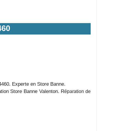
460
94460. Experte en Store Banne.
ation Store Banne Valenton. R
éparation de