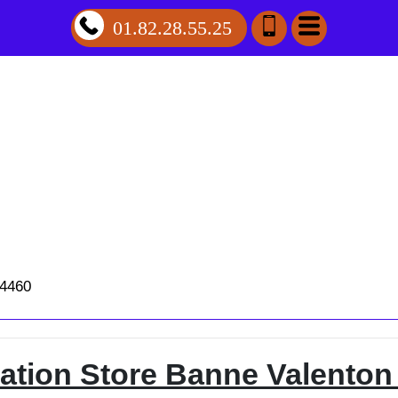
01.82.28.55.25
94460
llation Store Banne Valenton